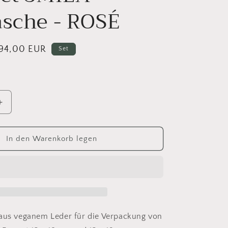
asche - ROSÉ
erkaufspreis
94,00 EUR
Set
Erhöhe
die
Menge
für
In den Warenkorb legen
10er
Set
SMILA
Fototasche
-
ROSÉ
 aus veganem Leder für die Verpackung von