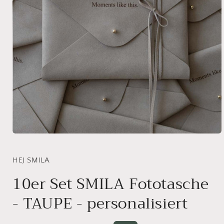
Medien
1
in
Modal
HEJ SMILA
öffnen
10er Set SMILA Fototasche
- TAUPE - personalisiert