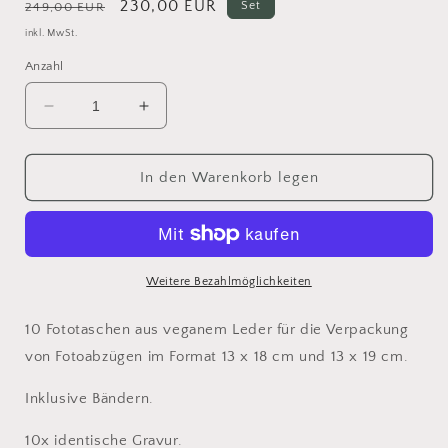
Normaler
Verkaufspreis
230,00 EUR
Set
249,00 EUR
Preis
inkl. MwSt.
Anzahl
Verringere
Erhöhe
die
die
Menge
Menge
für
für
In den Warenkorb legen
10er
10er
Set
Set
SMILA
SMILA
Fototasche
Fototasche
-
-
Weitere Bezahlmöglichkeiten
TAUPE
TAUPE
-
-
10 Fototaschen aus veganem Leder für die Verpackung
personalisiert
personalisiert
von Fotoabzügen im Format 13 x 18 cm und 13 x 19 cm.
Inklusive Bändern.
10x identische Gravur.