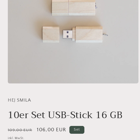
Medien
1
in
Modal
HEJ SMILA
öffnen
10er Set USB-Stick 16 GB
Normaler
Verkaufspreis
106,00 EUR
Set
109,00 EUR
Preis
inkl. MwSt.