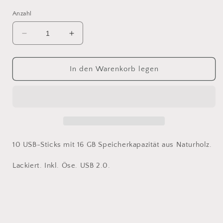
Anzahl
Verringere
Erhöhe
die
die
Menge
Menge
für
für
In den Warenkorb legen
10er
10er
Set
Set
USB-
USB-
Stick
Stick
16
16
GB
GB
10 USB-Sticks mit 16 GB Speicherkapazität aus Naturholz.
Lackiert. Inkl. Öse. USB 2.0.