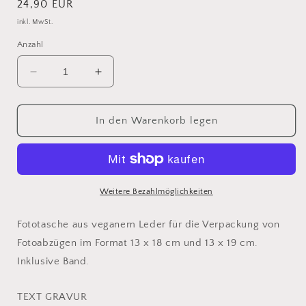
Normaler
24,90 EUR
Preis
inkl. MwSt.
Anzahl
Verringere
Erhöhe
die
die
Menge
Menge
für
für
In den Warenkorb legen
SMILA
SMILA
Fototasche
Fototasche
-
-
BEIGE
BEIGE
-
-
Weitere Bezahlmöglichkeiten
personalisiert
personalisiert
Fototasche aus veganem Leder für die Verpackung von
Fotoabzügen im Format 13 x 18 cm und 13 x 19 cm.
Inklusive Band.
TEXT GRAVUR