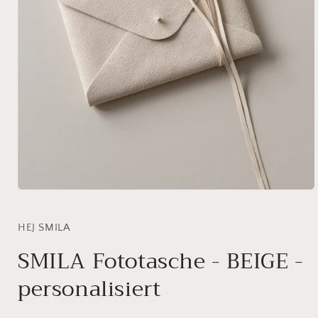
Medien
1
in
Modal
HEJ SMILA
öffnen
SMILA Fototasche - BEIGE -
personalisiert